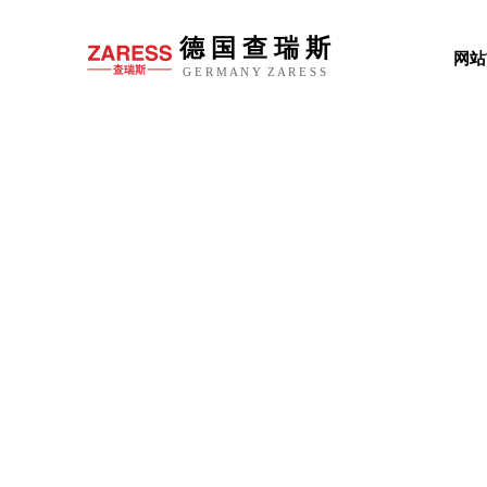
德 国 查 瑞 斯
网站
G
E R M A
N Y
Z A R E
S S