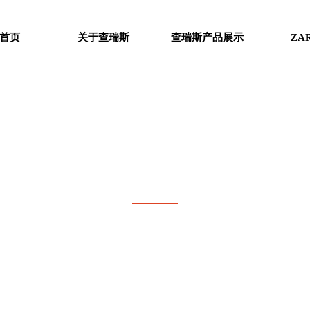
首页
关于查瑞斯
查瑞斯产品展示
ZA
NEWS
从地板XX者，到家居梦想践行者，我们从未停止过创新的步伐