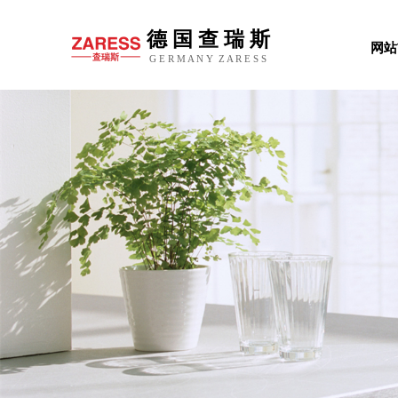
德 国 查 瑞 斯
网站
G
E R M A
N Y
Z A R E
S S